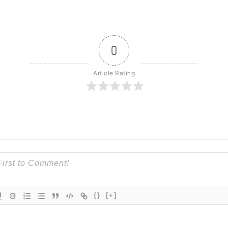
0
Article Rating
{}
[+]